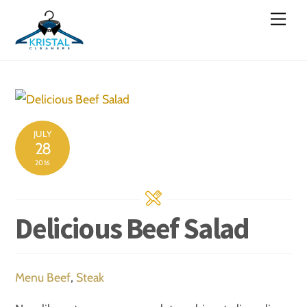
Skip
Men
to
content
JULY
28
2016
Delicious Beef Salad
Menu
Beef
,
Steak