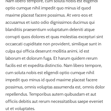
Nam libero tempore, cum soluta nobis est eligendi
optio cumque nihil impedit quo minus id quod
maxime placeat facere possimus. At vero eos et
accusamus et iusto odio dignissimos ducimus qui
blanditiis praesentium voluptatum deleniti atque
corrupti quos dolores et quas molestias excepturi sint
occaecati cupiditate non provident, similique sunt in
culpa qui officia deserunt mollitia animi, id est
laborum et dolorum fuga. Et harum quidem rerum
facilis est et expedita distinctio. Nam libero tempore,
cum soluta nobis est eligendi optio cumque nihil
impedit quo minus id quod maxime placeat facere
possimus, omnis voluptas assumenda est, omnis dolor
repellendus. Temporibus autem quibusdam et aut
officiis debitis aut rerum necessitatibus saepe eveniet
ut et voluptates.